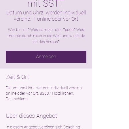
mit SSTT
Datum und Uhrz. werden individuell
vereinb.
  |  
online oder vor Ort
Wer bin ich? Was ist mein roter Faden? Was
möchte durch mich in die Welt und wie finde
ich das heraus?
Anmelden
Zeit & Ort
Datum und Uhrz. werden individuell vereinb.
online oder vor Ort, 83607 Holzkirchen,
Deutschland
Über dieses Angebot
In diesem Angebot vereinen sich Coaching-