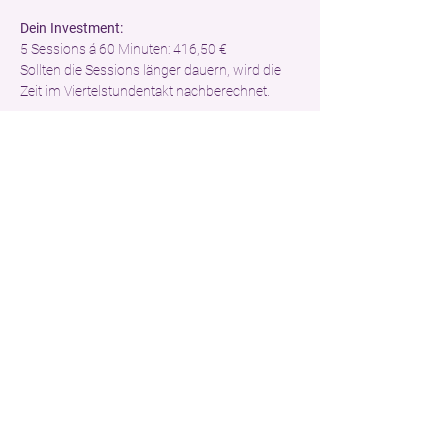
Dein Investment:
5 Sessions á 60 Minuten: 416,50 €
Sollten die Sessions länger dauern, wird die 
Zeit im Viertelstundentakt nachberechnet.
Wenn Du neugierig bist, Dich selbst besser 
kennenzulernen, dann melde Dich gerne bei 
mir oder direkt mit dem Button an. 
Ich freue mich auf Dich!
Deine Julia
Anmelden
Dieses Angebot teilen