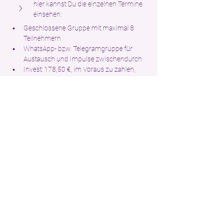
hier kannst Du die einzelnen Termine 
einsehen:
Geschlossene Gruppe mit maximal 8 
Teilnehmern
WhatsApp- bzw. Telegramgruppe für 
Austausch und Impulse zwischendurch
Invest: 178,50 €, im Voraus zu zahlen, 
monatliche Ratenzahlung möglich (2 x 
89,25 €), Du erhältst eine 
Umsatzsteuerrechnung
Anmeldung über den Button 
Noch wichtig zu wissen:
Die Abfolge meiner 
TRE®-Kurse
 baut 
aufeinander auf und besteht aus einem 
Infovortrag, einem Einführungskurs und 
einem Fortführungskurs. 
Danach wäre dann der 10-teilige 
Fortführungskurs PLUS für Dich passend. 
Alle bereits geplanten Kurse findest Du hier 
auf meiner Website: 