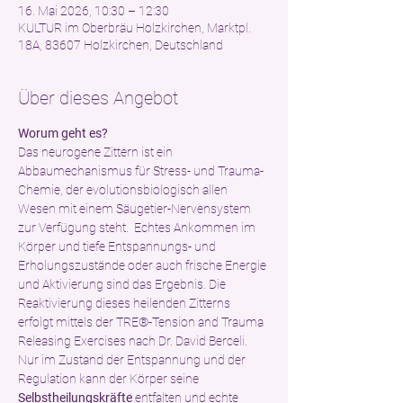
16. Mai 2026, 10:30 – 12:30
KULTUR im Oberbräu Holzkirchen, Marktpl.
18A, 83607 Holzkirchen, Deutschland
Über dieses Angebot
Worum geht es?
Das neurogene Zittern ist ein 
Abbaumechanismus für Stress- und Trauma-
Chemie, der evolutionsbiologisch allen 
Wesen mit einem Säugetier-Nervensystem 
zur Verfügung steht.  Echtes Ankommen im 
Körper und tiefe Entspannungs- und 
Erholungszustände oder auch frische Energie 
und Aktivierung sind das Ergebnis. Die 
Reaktivierung dieses heilenden Zitterns 
erfolgt mittels der TRE®-Tension and Trauma 
Releasing Exercises nach Dr. David Berceli. 
Nur im Zustand der Entspannung und der 
Regulation kann der Körper seine 
Selbstheilungskräfte
 entfalten und echte 