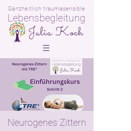
Ganzheitlich traumasensible
Lebensbegleitun
g
Julia Koch
Neurogenes Zittern