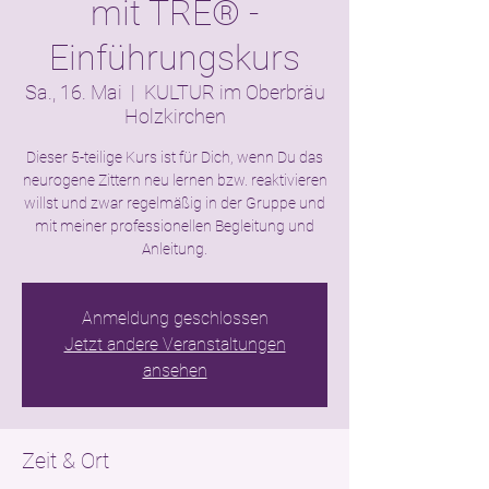
mit TRE® -
Einführungskurs
Sa., 16. Mai
  |  
KULTUR im Oberbräu
Holzkirchen
Dieser 5-teilige Kurs ist für Dich, wenn Du das
neurogene Zittern neu lernen bzw. reaktivieren
willst und zwar regelmäßig in der Gruppe und
mit meiner professionellen Begleitung und
Anleitung.
Anmeldung geschlossen
Jetzt andere Veranstaltungen
ansehen
Zeit & Ort