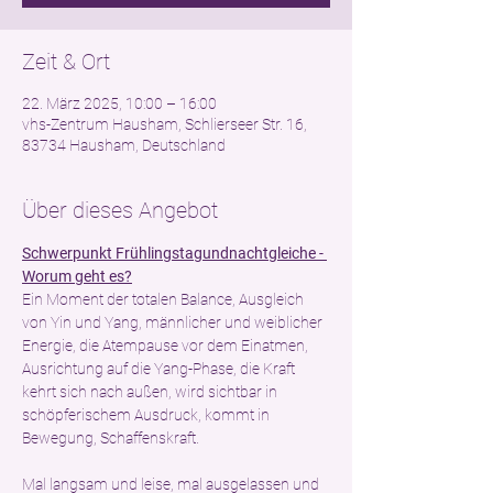
Zeit & Ort
22. März 2025, 10:00 – 16:00
vhs-Zentrum Hausham, Schlierseer Str. 16,
83734 Hausham, Deutschland
Über dieses Angebot
Schwerpunkt Frühlingstagundnachtgleiche - 
Worum geht es?
Ein Moment der totalen Balance, Ausgleich 
von Yin und Yang, männlicher und weiblicher 
Energie, die Atempause vor dem Einatmen, 
Ausrichtung auf die Yang-Phase, die Kraft 
kehrt sich nach außen, wird sichtbar in 
schöpferischem Ausdruck, kommt in 
Bewegung, Schaffenskraft.
Mal langsam und leise, mal ausgelassen und 