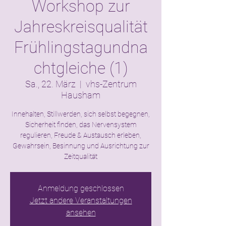
Workshop zur
Jahreskreisqualität
Frühlingstagundna
chtgleiche (1)
Sa., 22. März
  |  
vhs-Zentrum
Hausham
Innehalten, Stillwerden, sich selbst begegnen,
Sicherheit finden, das Nervensystem
regulieren, Freude & Austausch erleben,
Gewahrsein, Besinnung und Ausrichtung zur
Zeitqualität
Anmeldung geschlossen
Jetzt andere Veranstaltungen
ansehen