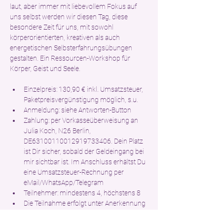
laut, aber immer mit liebevollem Fokus auf 
uns selbst werden wir diesen Tag, diese 
besondere Zeit für uns, mit sowohl 
körperorientierten, kreativen als auch 
energetischen Selbsterfahrungsübungen 
gestalten. Ein Ressourcen-Workshop für 
Körper, Geist und Seele.
Einzelpreis: 130,90 € inkl. Umsatzsteuer, 
Paketpreisvergünstigung möglich, s.u.
Anmeldung: siehe Antworten-Button
Zahlung: per Vorkasseüberweisung an 
Julia Koch, N26 Berlin, 
DE63100110012919733406. Dein Platz 
ist Dir sicher, sobald der Geldeingang bei 
mir sichtbar ist. Im Anschluss erhältst Du 
eine Umsatzsteuer-Rechnung per 
eMail/WhatsApp/Telegram
Teilnehmer: mindestens 4, höchstens 8
Die Teilnahme erfolgt unter Anerkennung 
der 
rechtlichen Rahmenbedingungen