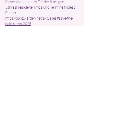
Dieser Workshop ist Teil der 8-teiligen 
Jahreskreis-Serie. Infos und Termine findest 
Du hier: 
https://ganzwerden.net/aktuelles#save-the-
date-rs-ws-2026
Die Termine bauen zyklisch aufeinander auf, 
sind aber auch ohne weiteres einzeln jederzeit 
buchbar. 
Kombi-Rabatt:
Wenn Du Dich direkt für diesen 
und
 den 
nächsten Workshop anmeldest, erhältst Du 
beide Workshops für je 119,00 € statt 130,90 
€. Die Beträge können in einer Summe oder 
einzeln vor dem jeweiligen Workshop bezahlt 
werden.
Nähere Infos zum 
somatisch-spirituellen 
Methodenansatz
 findest Du auf meiner 
Website.
Solltest Du weitere Fragen haben, melde Dich 