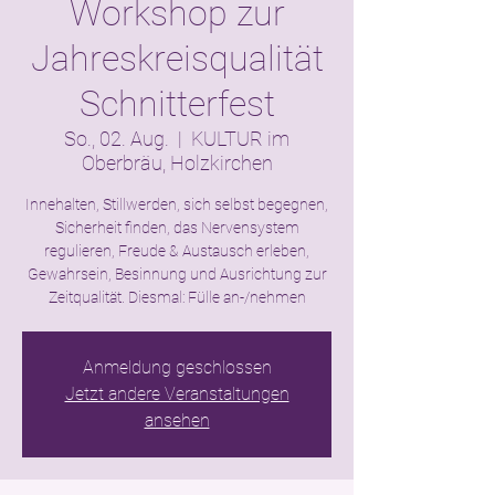
Workshop zur
Jahreskreisqualität
Schnitterfest
So., 02. Aug.
  |  
KULTUR im
Oberbräu, Holzkirchen
Innehalten, Stillwerden, sich selbst begegnen,
Sicherheit finden, das Nervensystem
regulieren, Freude & Austausch erleben,
Gewahrsein, Besinnung und Ausrichtung zur
Zeitqualität. Diesmal: Fülle an-/nehmen
Anmeldung geschlossen
Jetzt andere Veranstaltungen
ansehen