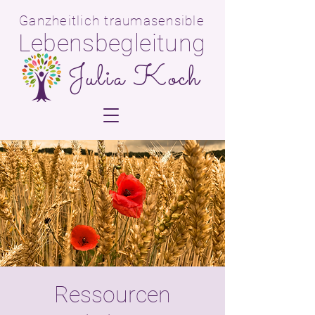
Ganzheitlich traumasensible
Lebensbegleitun
g
Julia Koch
Ressourcen